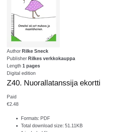
tason
OTA YHTEYTTÄ
valikko
GALLERIA
MAINOSMÖRKÖ
Laajenna
Author
Rilke Sneck
OSTOSKORI
alemman
Publisher
Rilkes verkkokauppa
tason
Length
1 pages
valikko
Digital edition
Z40. Nuorallatanssija ekortti
Paid
€2.48
Formats: PDF
Total download size: 51.11KB