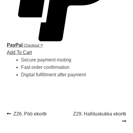
PayPal
>
Checkout
Add To Cart
Secure payment routing
Fast order confirmation
Digital fulfillment after payment
Artikkelien
Edellinen
Seuraava
Z26. Pöö ekortti
Z29. Hallituskukka ekortti
artikkeli
artikkeli:
selaus