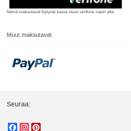
Nämä maksutavat löytyvät kassa sivun verifone napin alta.
Muut maksutavat
Seuraa:
F
In
Pi