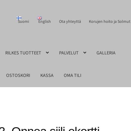
Suomi
English
Ota yhteyttä
Korujen hoito ja Solmut
RILKES TUOTTEET
PALVELUT
GALLERIA
OSTOSKORI
KASSA
OMA TILI