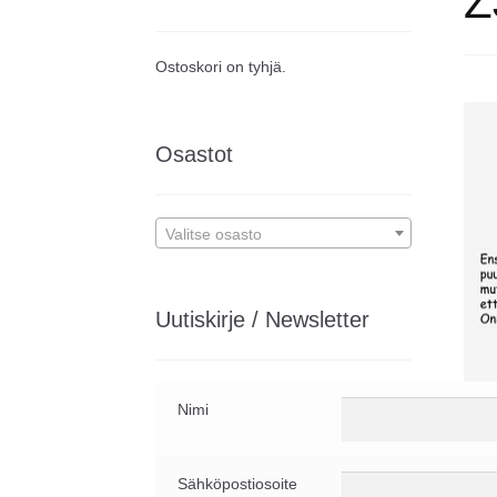
Z
Ostoskori on tyhjä.
Osastot
Valitse osasto
Uutiskirje / Newsletter
Aut
Nimi
Publ
Len
Sähköpostiosoite
Digi