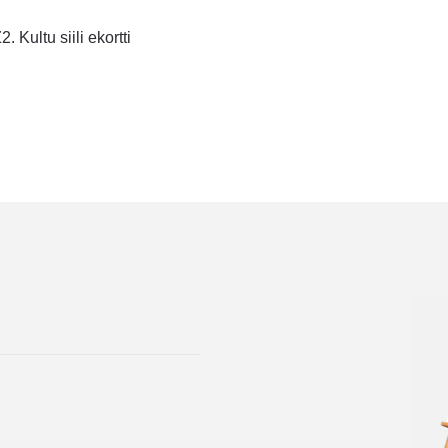
tikkelien
dellinen
2. Kultu siili ekortti
rtikkeli
laus