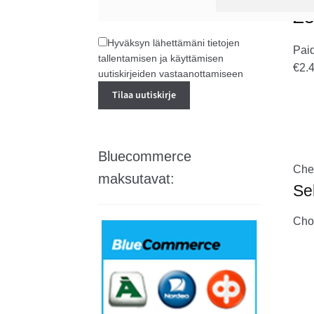
Z3
Hyväksyn lähettämäni tietojen
Pai
tallentamisen ja käyttämisen
€2.
uutiskirjeiden vastaanottamiseen
Bluecommerce
Che
maksutavat:
Se
Choo