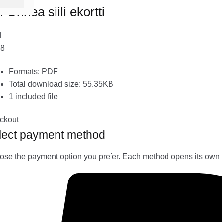
. Onnea siili ekortti
d
48
Formats: PDF
Total download size: 55.35KB
1 included file
ckout
lect payment method
se the payment option you prefer. Each method opens its own 