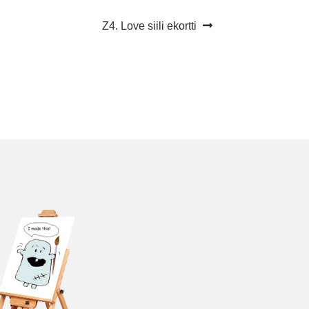
Seuraava
Z4. Love siili ekortti
artikkeli: