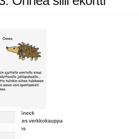
3. Onnea siili ekortti
hor
Rilke Sneck
isher
Rilkes verkkokauppa
gth
1 pages
tal edition