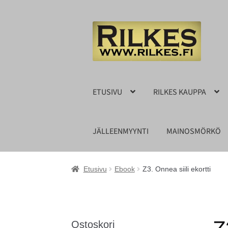
Siirry
Siirry
navigointiin
sisältöön
ETUSIVU
RILKES KAUPPA
JÄLLEENMYYNTI
MAINOSMÖRKÖ
Etusivu
Ebook
Z3. Onnea siili ekortti
Ostoskori