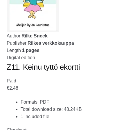
tason
OTA YHTEYTTÄ
valikko
GALLERIA
Author
Rilke Sneck
MAINOSMÖRKÖ
Publisher
Rilkes verkkokauppa
Laajenna
Length
1 pages
OSTOSKORI
alemman
Digital edition
tason
Z11. Keinu tyttö ekortti
valikko
Paid
€2.48
Formats: PDF
Total download size: 48.24KB
1 included file