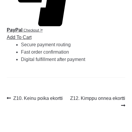
PayPal
>
Checkout
Add To Cart
Secure payment routing
Fast order confirmation
Digital fulfillment after payment
Artikkelien
Edellinen
Seuraava
Z10. Keinu poika ekortti
Z12. Kimppu onnea ekortti
artikkeli
artikkeli:
selaus