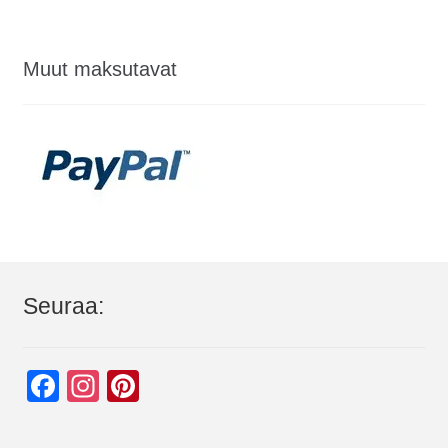
Muut maksutavat
Seuraa:
F
In
Pi
a
st
nt