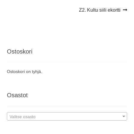
Artikkelien
Seuraava
Z2. Kultu siili ekortti
artikkeli:
selaus
Ostoskori
Ostoskori on tyhjä.
Osastot
Valitse osasto