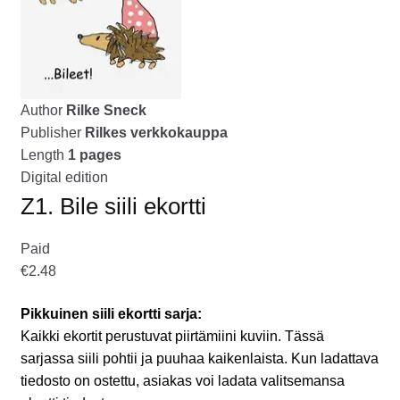
tason
OTA YHTEYTTÄ
valikko
GALLERIA
Author
Rilke Sneck
MAINOSMÖRKÖ
Publisher
Rilkes verkkokauppa
Laajenna
Length
1 pages
OSTOSKORI
alemman
Digital edition
tason
Z1. Bile siili ekortti
valikko
Paid
€2.48
Pikkuinen siili ekortti sarja:
Kaikki ekortit perustuvat piirtämiini kuviin. Tässä
sarjassa siili pohtii ja puuhaa kaikenlaista. Kun ladattava
tiedosto on ostettu, asiakas voi ladata valitsemansa